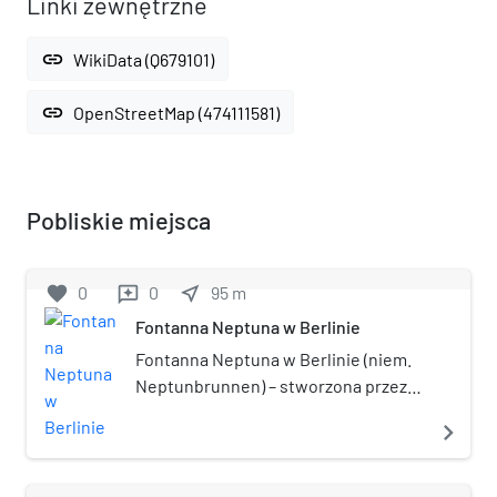
Linki zewnętrzne
link
WikiData (Q679101)
link
OpenStreetMap (474111581)
Pobliskie miejsca
favorite
0
0
near_me
95
m
reviews
Fontanna Neptuna w Berlinie
Fontanna Neptuna w Berlinie (niem.
Neptunbrunnen) – stworzona przez
Reinholda Begasa w 1891 roku.
navigate_next
Pierwotnie zdobiła południową
elewację pałacu Berlińskiego. Na
obecnym miejscu stoi dopiero od