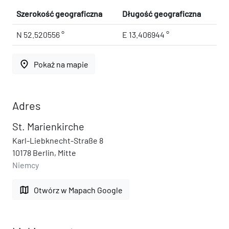
Szerokość geograficzna
Długość geograficzna
N 52.520556 °
E 13.406944 °
place
Pokaż na mapie
Adres
St. Marienkirche
Karl-Liebknecht-Straße 8
10178 Berlin, Mitte
Niemcy
map
Otwórz w Mapach Google