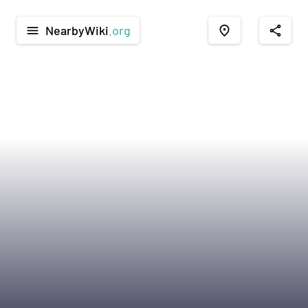
NearbyWiki
.org
menu
place
share