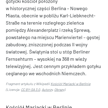
gotycki kościół położony
w historycznej części Berlina – Nowego
Miasta, obecnie w pobliżu Karl-Liebknecht-
Straße na terenie rozległego zieleńca
pomiędzy Alexanderplatz i rzeką Sprewą,
powstałego na miejscu Marienviertel – gęstej
zabudowy, zniszczonej podczas II wojny
światowej. Świątynia stoi u stóp Berliner
Fernsehturm – wysokiej na 368 m wieży
telewizyjnej. Jest cennym przykładem gotyku
ceglanego we wschodnich Niemczech.
Fragment artykułu z Wikipedii
Kościół Mariacki w Berlinie
(Licencja:
CC BY-SA 3.0
,
Autorzy
,
Obrazy
).
Kościół Mariacki w Berlinie