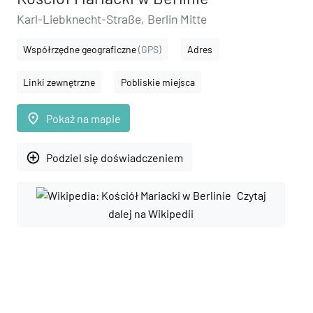
Karl-Liebknecht-Straße, Berlin Mitte
Współrzędne geograficzne
(GPS)
Adres
Linki zewnętrzne
Pobliskie miejsca
place
Pokaż na mapie
add_circle_outline
Podziel się doświadczeniem
Czytaj
dalej na Wikipedii