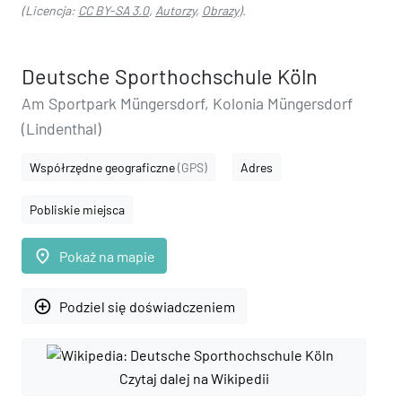
(Licencja:
CC BY-SA 3.0
,
Autorzy
,
Obrazy
).
Deutsche Sporthochschule Köln
Am Sportpark Müngersdorf, Kolonia Müngersdorf
(Lindenthal)
Współrzędne geograficzne
(GPS)
Adres
Pobliskie miejsca
place
Pokaż na mapie
add_circle_outline
Podziel się doświadczeniem
Czytaj dalej na Wikipedii