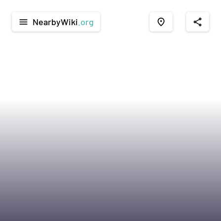
NearbyWiki
.org
menu
place
share