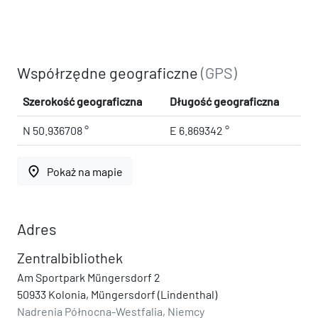
Współrzędne geograficzne
(GPS)
Szerokość geograficzna
Długość geograficzna
N 50.936708 °
E 6.869342 °
place
Pokaż na mapie
Adres
Zentralbibliothek
Am Sportpark Müngersdorf 2
50933 Kolonia, Müngersdorf (Lindenthal)
Nadrenia Północna-Westfalia, Niemcy