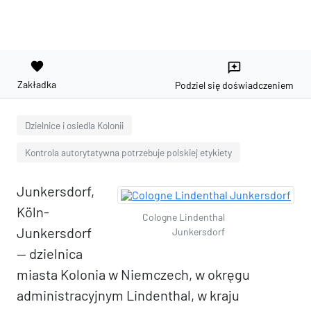
favorite
reviews
Zakładka
Podziel się doświadczeniem
Dzielnice i osiedla Kolonii
Kontrola autorytatywna potrzebuje polskiej etykiety
Junkersdorf,
Köln-
Cologne Lindenthal
Junkersdorf
Junkersdorf
— dzielnica
miasta Kolonia w Niemczech, w okręgu
administracyjnym Lindenthal, w kraju