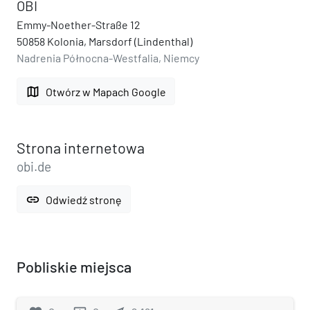
OBI
Emmy-Noether-Straße 12
50858 Kolonia, Marsdorf (Lindenthal)
Nadrenia Północna-Westfalia, Niemcy
map
Otwórz w Mapach Google
Strona internetowa
obi.de
link
Odwiedź stronę
Pobliskie miejsca