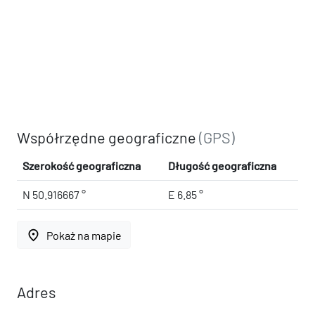
Współrzędne geograficzne
(GPS)
Szerokość geograficzna
Długość geograficzna
N 50.916667 °
E 6.85 °
place
Pokaż na mapie
Adres