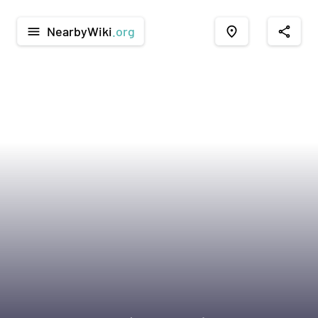
NearbyWiki
.org
menu
place
share