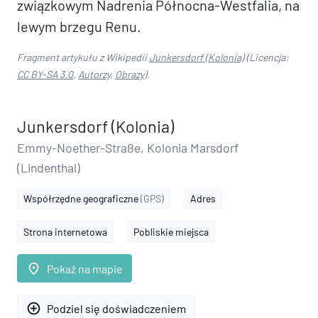
związkowym Nadrenia Północna-Westfalia, na
lewym brzegu Renu.
Fragment artykułu z Wikipedii
Junkersdorf (Kolonia)
(Licencja:
CC BY-SA 3.0
,
Autorzy
,
Obrazy
).
Junkersdorf (Kolonia)
Emmy-Noether-Straße, Kolonia Marsdorf
(Lindenthal)
Współrzędne geograficzne
(GPS)
Adres
Strona internetowa
Pobliskie miejsca
place
Pokaż na mapie
add_circle_outline
Podziel się doświadczeniem