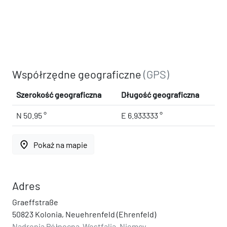
Współrzędne geograficzne
(GPS)
Szerokość geograficzna
Długość geograficzna
N 50.95 °
E 6.933333 °
place
Pokaż na mapie
Adres
Graeffstraße
50823 Kolonia, Neuehrenfeld (Ehrenfeld)
Nadrenia Północna-Westfalia, Niemcy