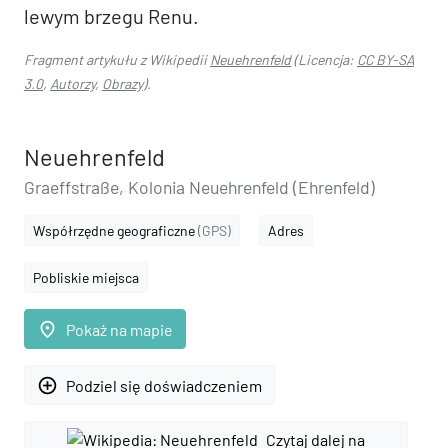
lewym brzegu Renu.
Fragment artykułu z Wikipedii
Neuehrenfeld
(Licencja:
CC BY-SA
3.0
,
Autorzy
,
Obrazy
).
Neuehrenfeld
Graeffstraße, Kolonia Neuehrenfeld (Ehrenfeld)
Współrzędne geograficzne
(GPS)
Adres
Pobliskie miejsca
place
Pokaż na mapie
add_circle_outline
Podziel się doświadczeniem
Czytaj dalej na