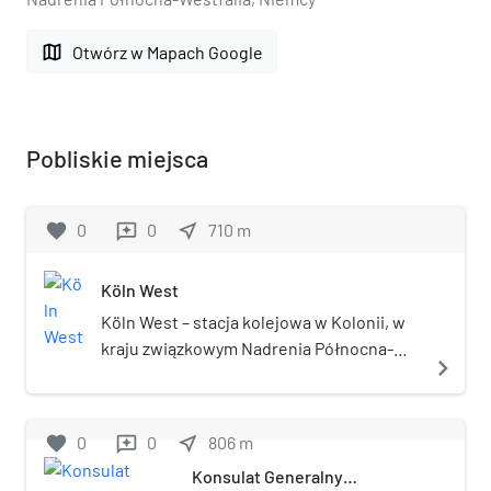
map
Otwórz w Mapach Google
Pobliskie miejsca
favorite
0
0
near_me
710
m
reviews
Köln West
Köln West – stacja kolejowa w Kolonii, w
kraju związkowym Nadrenia Północna-
navigate_next
Westfalia, w Niemczech. Stacja posiada 1
peron.
favorite
0
0
near_me
806
m
reviews
Konsulat Generalny