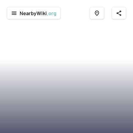
NearbyWiki
.org
menu
place
share