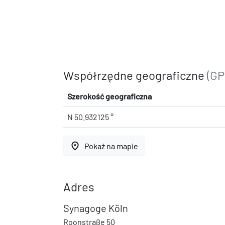
Współrzędne geograficzne
(GP
Szerokość geograficzna
N 50.932125 °
place
Pokaż na mapie
Adres
Synagoge Köln
Roonstraße 50