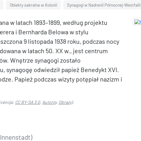
Obiekty sakralne w Kolonii
Synagogi w Nadrenii Północnej-Westfalii
ana w latach 1893–1899, według projektu
erera i Bernharda Belowa w stylu
zczona 9 listopada 1938 roku, podczas nocy
dowana w latach 50. XX w., jest centrum
dów. Wnętrze synagogi zostało
ku, synagogę odwiedził papież Benedykt XVI.
odze. Papież podczas wizyty potępiał nazizm i
icencja:
CC BY-SA 3.0
,
Autorzy
,
Obrazy
).
Innenstadt)