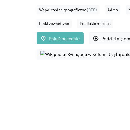
Współrzędne geograficzne
(GPS)
Adres
Linki zewnętrzne
Pobliskie miejsca
place
add_circle_outline
Pokaż na mapie
Podziel się d
Czytaj dal