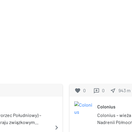
favorite
0
0
near_me
943
m
reviews
Colonius
orzec Południowy) –
Colonius – wieża 
 kraju związkowym
Nadrenii Północn
navigate_next
, w Niemczech.
ulokowany jest pr