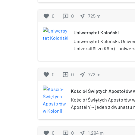
favorite
0
0
near_me
725
m
reviews
Uniwersytet Koloński
Uniwersytet Koloński, Uniwer
Universität zu Köln) – uniwers
najstarszych w Europie i na
Jest członkiem założycielem
Europejskich Szkół Zarządzan
favorite
0
0
near_me
772
m
reviews
Kościół Świętych Apostołów w
Kościół Świętych Apostołów w 
Aposteln) – jeden z dwunastu
Kolonii, zlokalizowany przy N
zachodniej części Starego Mia
kolegiatą świątynia stanowi w
favorite
0
0
near_me
1,294
m
reviews