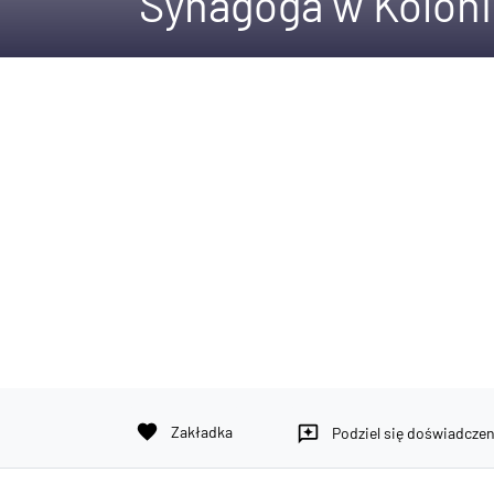
Synagoga w Koloni
favorite
Zakładka
reviews
Podziel się doświadcze