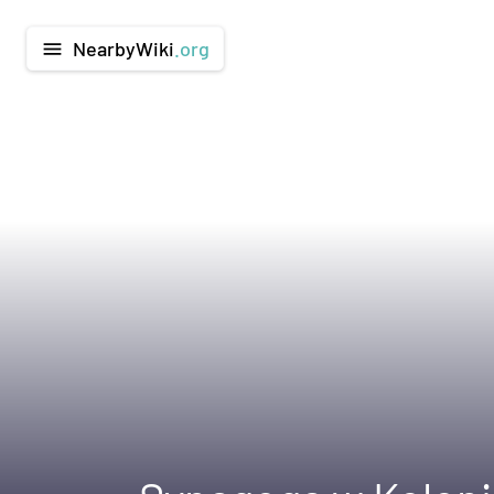
NearbyWiki
.org
menu