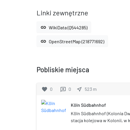
Linki zewnętrzne
link
WikiData (Q544285)
link
OpenStreetMap (218771692)
Pobliskie miejsca
favorite
0
0
near_me
523
m
reviews
Köln Südbahnhof
Köln Südbahnhof (Kolonia Dw
stacja kolejowa w Kolonii, w
Nadrenia Północna-Westfalia