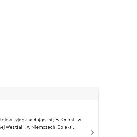
telewizyjna znajdująca się w Kolonii, w
ej Westfalii, w Niemczech. Obiekt
navigate_next
zy Innere Kanalstraße, przy trasie L100.