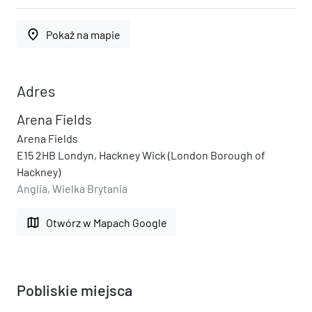
place
Pokaż na mapie
Adres
Arena Fields
Arena Fields
E15 2HB Londyn, Hackney Wick (London Borough of
Hackney)
Anglia, Wielka Brytania
map
Otwórz w Mapach Google
Pobliskie miejsca