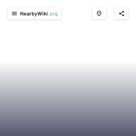
NearbyWiki
.org
menu
place
share