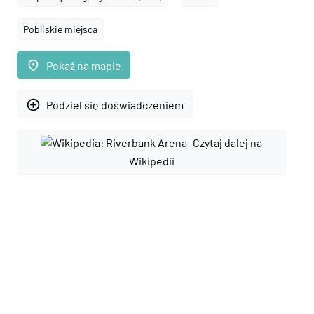
Pobliskie miejsca
place
Pokaż na mapie
add_circle_outline
Podziel się doświadczeniem
Czytaj dalej na
Wikipedii