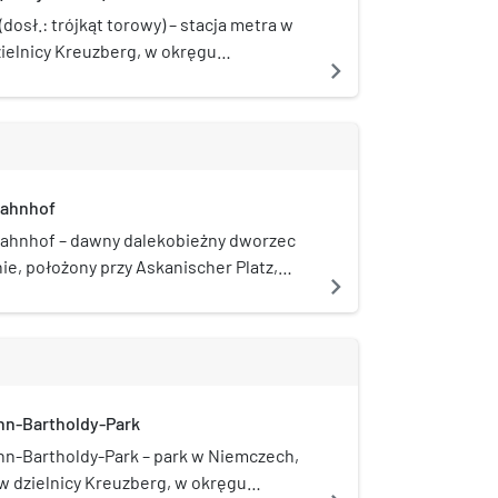
(dosł.: trójkąt torowy) – stacja metra w
zielnicy Kreuzberg, w okręgu
navigate_next
nym Friedrichshain-Kreuzberg, na linii
ja została otwarta w 1902. Dawniej w
ji miało powstać przedłużenie autostrady
03 od skrzyżowania z ulicą
 w kierunku północnym.
Bahnhof
Bahnhof – dawny dalekobieżny dworzec
ie, położony przy Askanischer Platz,
navigate_next
am jedynie podziemna stacja S-Bahn.
azwany od niemieckiej prowincji Anhalt.
zec czołowy zastąpiony został nowszym
został zburzony w 1960 r. po zamknięciu 17
te w 1939 r. podziemne perony S-Bahn
n-Bartholdy-Park
u do dziś.
n-Bartholdy-Park – park w Niemczech,
 w dzielnicy Kreuzberg, w okręgu