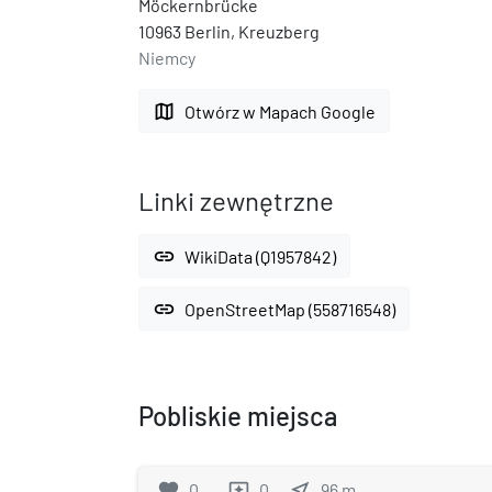
Möckernbrücke
10963 Berlin, Kreuzberg
Niemcy
map
Otwórz w Mapach Google
Linki zewnętrzne
link
WikiData (Q1957842)
link
OpenStreetMap (558716548)
Pobliskie miejsca
favorite
0
0
near_me
96
m
reviews