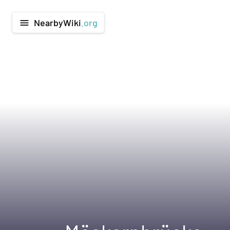
NearbyWiki
.org
menu