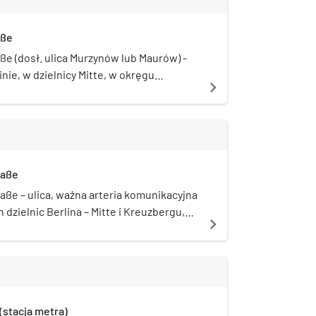
aße
e (dosł. ulica Murzynów lub Maurów) -
inie, w dzielnicy Mitte, w okręgu
navigate_next
yjnym Mitte. Łączy ulicę Wilhelmstraße z
svogteiplatz.
raße
aße – ulica, ważna arteria komunikacyjna
 dzielnic Berlina – Mitte i Kreuzbergu,
navigate_next
m. Do 1945 przy ulicy miały swoją siedzibę
dzaju instytucje rządowe, najpierw
Prus, później zjednoczonej Rzeszy
j, Niemieckiej Republiki
znej, obecnie Republiki Federalnej
(stacja metra)