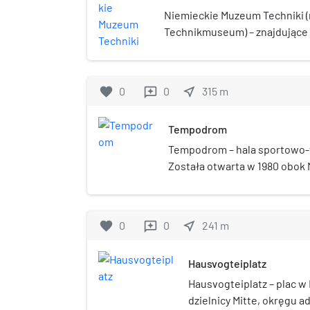
Niemieckie Muzeum Techniki 
Technikmuseum) – znajdujące 
nauki i techniki, które zawie
dotyczących historii techniki
kładło największy nacisk na tr
favorite
0
0
near_me
315
m
reviews
obecnie prezentuje wiele gał
zostało otwarte nowe skrzyd
Tempodrom
transportowi wodnemu oraz 
posiada też osobny przylegaj
Tempodrom – hala sportowo-
wejściem), w którym znajduje 
Została otwarta w 1980 obok 
wystawa nazwana Spectrum.
zachód od Placu Poczdamskie
namiotem cyrkowym. Obecnie 
Kreuzberg.
favorite
0
0
near_me
241
m
reviews
Hausvogteiplatz
Hausvogteiplatz – plac w
dzielnicy Mitte, okręgu a