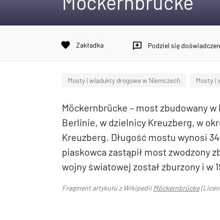
Möckernbrücke
favorite
Zakładka
reviews
Podziel się doświadcze
Mosty i wiadukty drogowe w Niemczech
Mosty i 
Möckernbrücke – most zbudowany w l
Berlinie, w dzielnicy Kreuzberg, w o
Kreuzberg. Długość mostu wynosi 34
piaskowca zastąpił most zwodzony zb
wojny światowej został zburzony i w
Fragment artykułu z Wikipedii
Möckernbrücke
(Licen