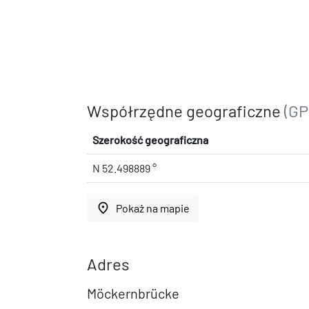
Współrzędne geograficzne
(GP
Szerokość geograficzna
N 52.498889 °
place
Pokaż na mapie
Adres
Möckernbrücke