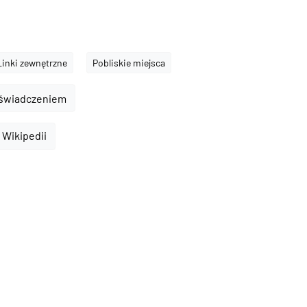
Linki zewnętrzne
Pobliskie miejsca
oświadczeniem
a Wikipedii