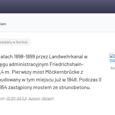
niem
wiadukty w Berlinie
atach 1898-1899 przez Landwehrkanal w
kręgu administracyjnym Friedrichshain-
Be
,4 m. Pierwszy most Möckernbrücke z
udowany w tym miejscu już w 1848. Podczas II
 1954 zastąpiony mostem ze strunobetonu.
cja:
CC BY-SA 3.0
,
Autorzy
,
Obrazy
).