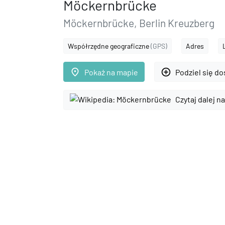
Möckernbrücke
Möckernbrücke, Berlin Kreuzberg
Współrzędne geograficzne
(GPS)
Adres
place
add_circle_outline
Pokaż na mapie
Podziel się d
Czytaj dalej n