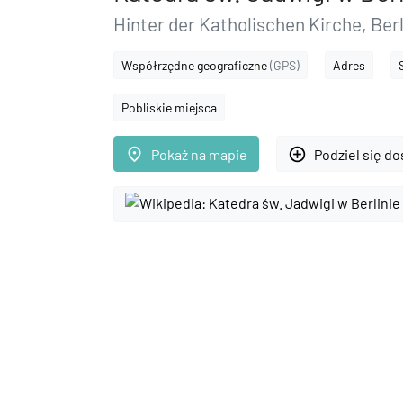
Hinter der Katholischen Kirche, Berl
Współrzędne geograficzne
(GPS)
Adres
Pobliskie miejsca
place
add_circle_outline
Pokaż na mapie
Podziel się d