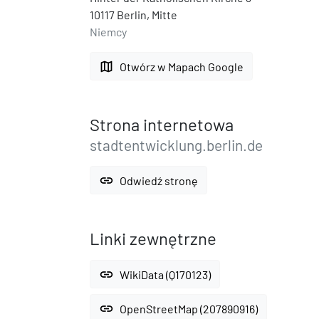
10117 Berlin, Mitte
Niemcy
map
Otwórz w Mapach Google
Strona internetowa
stadtentwicklung.berlin.de
link
Odwiedź stronę
Linki zewnętrzne
link
WikiData (Q170123)
link
OpenStreetMap (207890916)