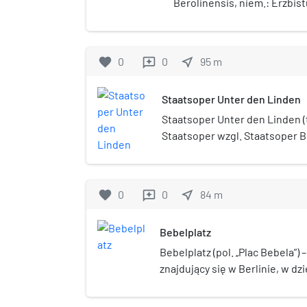
Berolinensis, niem.: Erzbis
archidiecezja katolicka z si
Jadwigi w Berlinie. Obejmu
terytoria trzech landów w 
favorite
0
0
near_me
95
m
reviews
wschodniej części kraju – Be
Brandenburgii i Meklemburg
Staatsoper Unter den Linden
Staatsoper Unter den Linden 
Staatsoper wzgl. Staatsoper Ber
operowy w Berlinie położony p
głównej historycznej ulicy mia
favorite
0
0
near_me
84
m
reviews
Bebelplatz
Bebelplatz (pol. „Plac Bebela”) 
znajdujący się w Berlinie, w dzie
Unter den Linden. W latach 174
am Opernhaus, zaś w latach 19