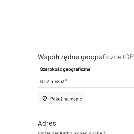
Współrzędne geograficzne
(GP
Szerokość geograficzna
N 52.515833 °
place
Pokaż na mapie
Adres
Hinter der Katholischen Kirche 3