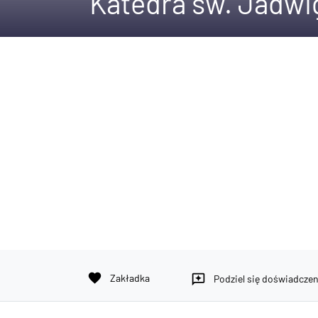
Katedra św. Jadwig
favorite
Zakładka
reviews
Podziel się doświadcze