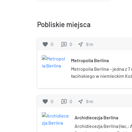
Pobliskie miejsca
favorite
0
0
near_me
9
m
reviews
Metropolia Berlina
Metropolia Berlina – jedna z 7
łacińskiego w niemieckim Koś
favorite
0
0
near_me
9
m
reviews
Archidiecezja Berlina
Archidiecezja Berlina (łac.: