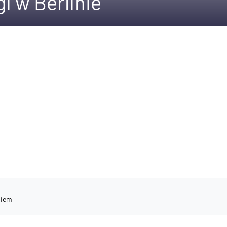
i w Berlinie
niem