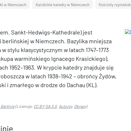
iki w Niemczech
Katolickie katedry w Niemczech
Kościoły rzymskoka
niem. Sankt-Hedwigs-Kathedrale) jest
 berlińskiej w Niemczech. Bazylika mniejsza
 w stylu klasycystycznym w latach 1747–1773
kupa warmińskiego Ignacego Krasickiego),
ch 1952–1963. W krypcie katedry znajduje się
proboszcza w latach 1938–1942 – obrońcy Żydów,
ki i zmarłego w drodze do Dachau (KL).
Berlinie
(Licencja:
CC BY-SA 3.0
,
Autorzy
,
Obrazy
).
inie