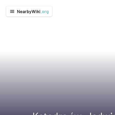
NearbyWiki
.org
menu