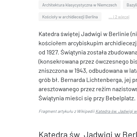
Architektura klasycystyczna w Niemczech
Bazyl
Kościoły w archidiecezji Berlina
... i 2 więcej
Katedra świętej Jadwigi w Berlinie (
kościołem arcybiskupim archidiecezji
od 1927. Świątynia została zbudowana
(konsekrowana przez ówczesnego bis
zniszczona w 1943, odbudowana w lata
grób bł. Bernarda Lichtenberga, jej 
aresztowanego przez reżim nazistows
Świątynia mieści się przy Bebelplatz.
Fragment artykułu z Wikipedii
Katedra św. Jadwigi w 
Katedra św. Jadwigi w Berl