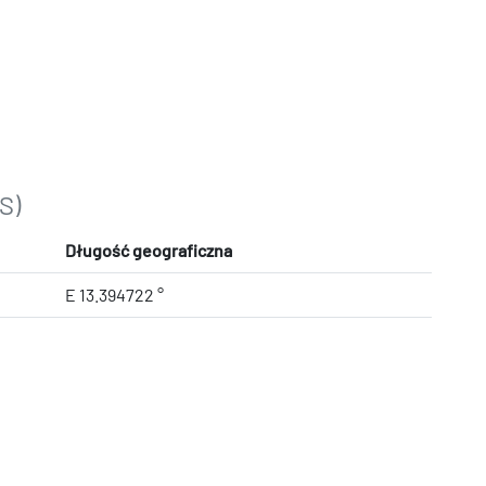
S)
Długość geograficzna
E 13.394722 °