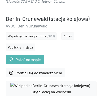
(Licencja:
CC BY-SA 3.0
,
Autorzy
,
Obrazy
).
Berlin-Grunewald (stacja kolejowa)
AVUS, Berlin Grunewald
Współrzędne geograficzne
(GPS)
Adres
Pobliskie miejsca
place
Pokaż na mapie
add_circle_outline
Podziel się doświadczeniem
Czytaj dalej na Wikipedii