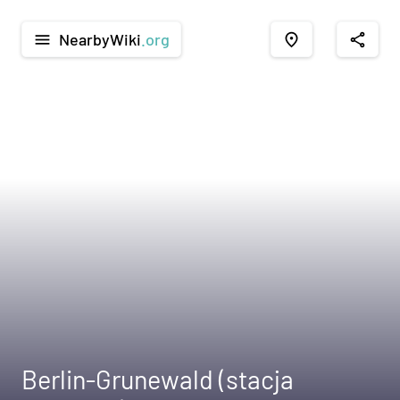
NearbyWiki
.org
menu
place
share
Berlin-Grunewald (stacja