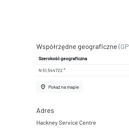
Współrzędne geograficzne
(GP
Szerokość geograficzna
N 51.544722 °
place
Pokaż na mapie
Adres
Hackney Service Centre