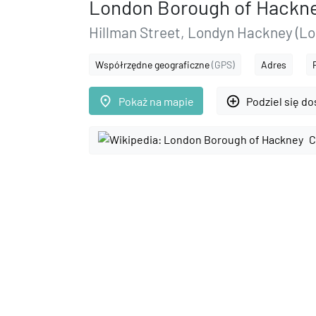
London Borough of Hackn
Hillman Street, Londyn Hackney (L
Współrzędne geograficzne
(GPS)
Adres
place
add_circle_outline
Pokaż na mapie
Podziel się d
C