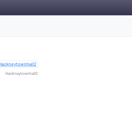
Hackneytownhall2