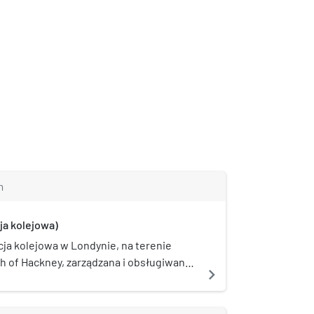
m
ja kolejowa)
ja kolejowa w Londynie, na terenie
 of Hackney, zarządzana i obsługiwana
navigate_next
verground jako część North London
atystycznym 2006/07 skorzystało z niej
asażerów.