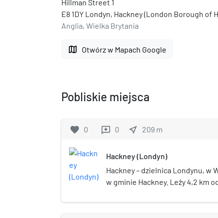
Hillman Street 1
E8 1DY Londyn, Hackney (London Borough of 
Anglia, Wielka Brytania
map
Otwórz w Mapach Google
Pobliskie miejsca
favorite
0
0
near_me
209
m
reviews
Hackney (Londyn)
Hackney – dzielnica Londynu, w W
w gminie Hackney. Leży 4,2 km 
1961 roku civil parish liczyła 164