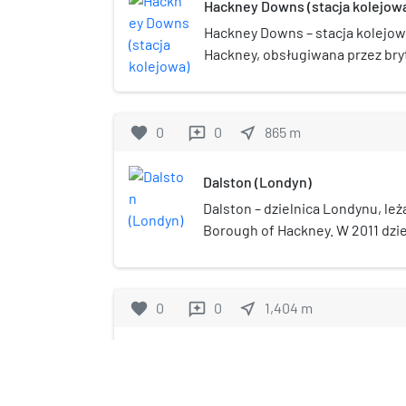
Hackney Downs (stacja kolejow
Hackney Downs – stacja kolejowa
Hackney, obsługiwana przez bry
kolejowego National Express Ea
drugiej strefy biletowej. Jest po
Hackney Central obsługiwanej 
favorite
0
0
near_me
865
m
reviews
London Line. Posiada połączeni
Street, Chingford, w dzielnicy 
Dalston (Londyn)
Cheshunt, Enfield oraz Hertfor
w hrabstwie Hertfordshire.
Dalston – dzielnica Londynu, le
Borough of Hackney. W 2011 dziel
mieszkańców.
favorite
0
0
near_me
1,404
m
reviews
Cambridge Heath (stacja kole
Cambridge Heath – stacja kol
obsługiwana przez brytyjskie