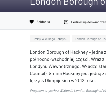
London Borough o
favorite
Zakładka
reviews
Podziel się doświadcze
Gminy Wielkiego Londynu
London Borough of Ha
London Borough of Hackney – jedna 
północno-wschodniej części. Wraz z 
Londynu Wewnętrznego. Władzę stan
Council). Gmina Hackney jest jedną z
Igrzysk Olimpijskich w 2012 roku.
Fragment artykułu z Wikipedii
London Borough of H