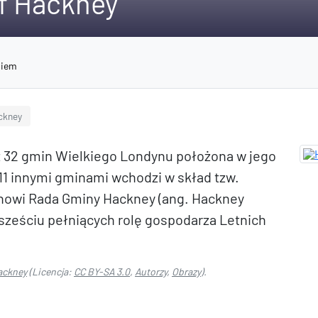
f Hackney
niem
ckney
z 32 gmin Wielkiego Londynu położona w jego
11 innymi gminami wchodzi w skład tzw.
owi Rada Gminy Hackney (ang. Hackney
 sześciu pełniących rolę gospodarza Letnich
ackney
(Licencja:
CC BY-SA 3.0
,
Autorzy
,
Obrazy
).