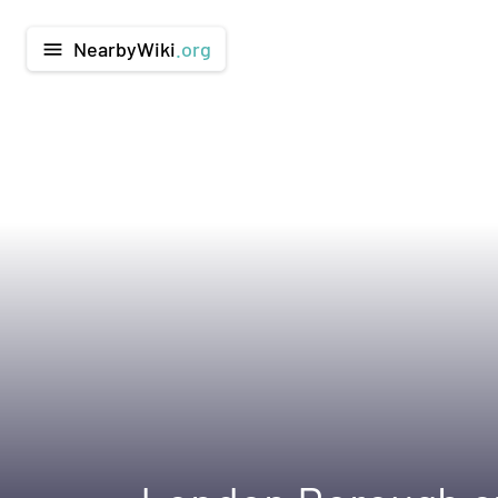
NearbyWiki
.org
menu