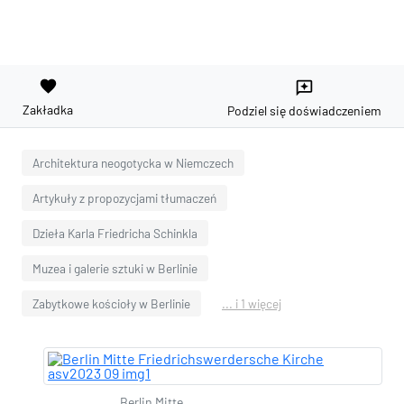
favorite
reviews
Zakładka
Podziel się doświadczeniem
Architektura neogotycka w Niemczech
Artykuły z propozycjami tłumaczeń
Dzieła Karla Friedricha Schinkla
Muzea i galerie sztuki w Berlinie
Zabytkowe kościoły w Berlinie
... i 1 więcej
Berlin Mitte