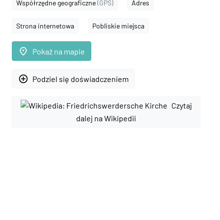
Współrzędne geograficzne
(GPS)
Adres
Strona internetowa
Pobliskie miejsca
place
Pokaż na mapie
add_circle_outline
Podziel się doświadczeniem
Czytaj
dalej na Wikipedii