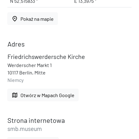
N 52.515833 °
E 13.3975 °
place
Pokaż na mapie
Adres
Friedrichswerdersche Kirche
Werderscher Markt 1
10117 Berlin, Mitte
Niemcy
map
Otwórz w Mapach Google
Strona internetowa
smb.museum