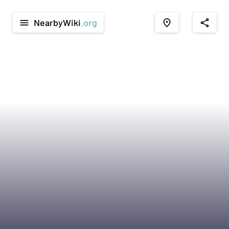
NearbyWiki
.org
menu
place
share