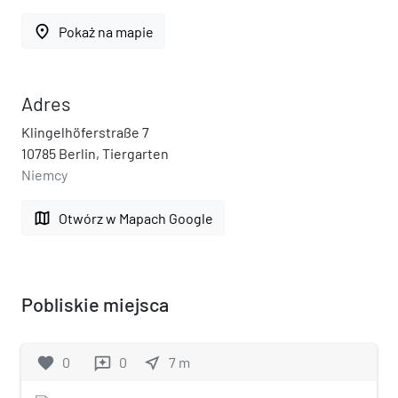
place
Pokaż na mapie
Adres
Klingelhöferstraße 7
10785 Berlin, Tiergarten
Niemcy
map
Otwórz w Mapach Google
Pobliskie miejsca
favorite
0
0
near_me
7
m
reviews