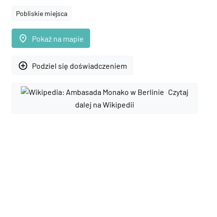
Pobliskie miejsca
place
Pokaż na mapie
add_circle_outline
Podziel się doświadczeniem
Czytaj
dalej na Wikipedii