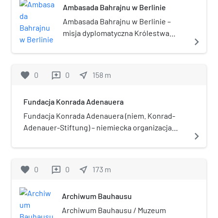
Ambasada Bahrajnu w Berlinie
Ambasada Bahrajnu w Berlinie –
misja dyplomatyczna Królestwa
navigate_next
Bahrajnu w Republice Federalnej
Niemiec. Ambasador Bahrajnu w
Berlinie akredytowany jest również
favorite
0
0
near_me
158
m
reviews
m.in. w Republice Czeskiej,
Rzeczypospolitej Polskiej i na
Fundacja Konrada Adenauera
Węgrzech.
Fundacja Konrada Adenauera (niem. Konrad-
Adenauer-Stiftung) – niemiecka organizacja
navigate_next
pozarządowa. Jest fundacją polityczną o profilu
chadeckim, powiązaną z CDU. Fundacja jest
uważana za wiodący niemiecki think tank i jeden
favorite
0
0
near_me
173
m
reviews
z najbardziej wpływowych ośrodków
analitycznych na świecie.Od 1 stycznia 2018 roku
Archiwum Bauhausu
funkcję przewodniczącego pełni były
przewodniczący Bundestagu Norbert Lammert.
Archiwum Bauhausu / Muzeum