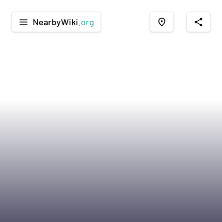
NearbyWiki
.org
menu
place
share