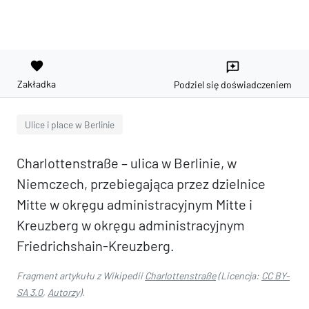
favorite
reviews
Zakładka
Podziel się doświadczeniem
Ulice i place w Berlinie
Charlottenstraße – ulica w Berlinie, w
Niemczech, przebiegająca przez dzielnice
Mitte w okręgu administracyjnym Mitte i
Kreuzberg w okręgu administracyjnym
Friedrichshain-Kreuzberg.
Fragment artykułu z Wikipedii
Charlottenstraße
(Licencja:
CC BY-
SA 3.0
,
Autorzy
).