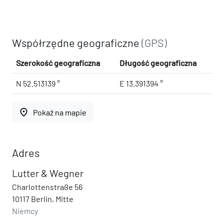
Współrzędne geograficzne
(GPS)
Szerokość geograficzna
Długość geograficzna
N 52.513139 °
E 13.391394 °
place
Pokaż na mapie
Adres
Lutter & Wegner
Charlottenstraße 56
10117 Berlin, Mitte
Niemcy