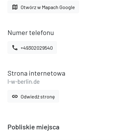
map
Otwórz w Mapach Google
Numer telefonu
call
+49302029540
Strona internetowa
l-w-berlin.de
link
Odwiedź stronę
Pobliskie miejsca