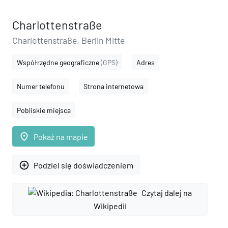
Charlottenstraße
Charlottenstraße, Berlin Mitte
Współrzędne geograficzne
(GPS)
Adres
Numer telefonu
Strona internetowa
Pobliskie miejsca
place
Pokaż na mapie
add_circle_outline
Podziel się doświadczeniem
Czytaj dalej na
Wikipedii