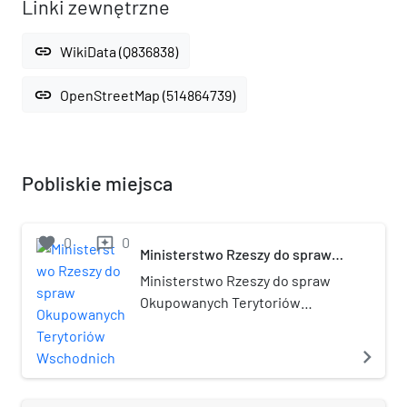
Linki zewnętrzne
link
WikiData (Q836838)
link
OpenStreetMap (514864739)
Pobliskie miejsca
favorite
0
0
reviews
Ministerstwo Rzeszy do spraw
Okupowanych Terytoriów
Ministerstwo Rzeszy do spraw
Wschodnich
Okupowanych Terytoriów
Wschodnich (Reichsministerium
für die besetzten Ostgebiete,
navigate_next
RMfdbO), potocznie nazywane
Ministerstwem Wschodnim