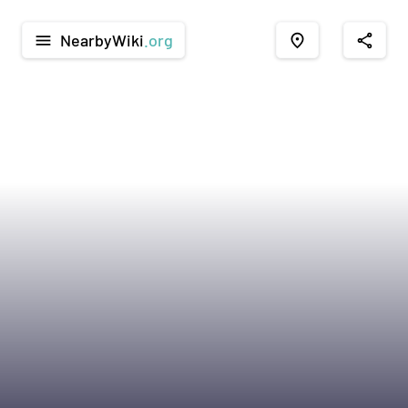
NearbyWiki
.org
menu
place
share