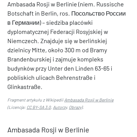
Ambasada Rosji w Berlinie (niem. Russische
Botschaft in Berlin, ros. Посольство России
в Германии) – siedziba placówki
dyplomatycznej Federacji Rosyjskiej w
Niemczech. Znajduje się w berlińskiej
dzielnicy Mitte, około 300 m od Bramy
Brandenburskiej i zajmuje kompleks
budynków przy Unter den Linden 63-65 i
pobliskich ulicach Behrenstraße i
Glinkastraße.
Fragment artykułu z Wikipedii
Ambasada Rosji w Berlinie
(Licencja:
CC BY-SA 3.0
,
Autorzy
,
Obrazy
).
Ambasada Rosji w Berlinie