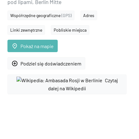
pod lipami, Berlin Mitte
Współrzędne geograficzne
(GPS)
Adres
Linki zewnętrzne
Pobliskie miejsca
place
Pokaż na mapie
add_circle_outline
Podziel się doświadczeniem
Czytaj
dalej na Wikipedii