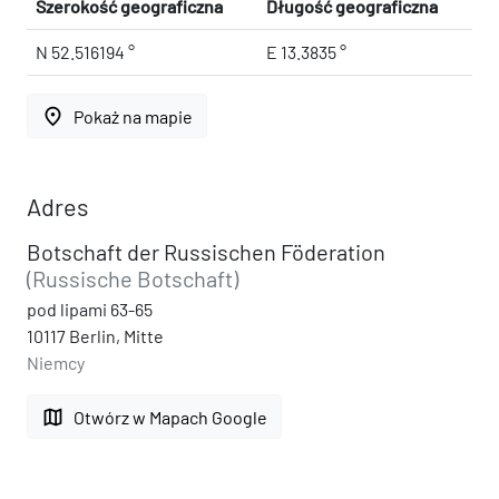
Szerokość geograficzna
Długość geograficzna
N 52.516194 °
E 13.3835 °
place
Pokaż na mapie
Adres
Botschaft der Russischen Föderation
(Russische Botschaft)
pod lipami 63-65
10117 Berlin, Mitte
Niemcy
map
Otwórz w Mapach Google