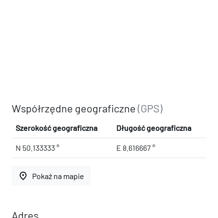
Współrzędne geograficzne
(GPS)
Szerokość geograficzna
Długość geograficzna
N 50.133333 °
E 8.616667 °
place
Pokaż na mapie
Adres