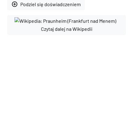
add_circle_outline
Podziel się doświadczeniem
Czytaj dalej na Wikipedii