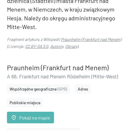
dzielnica (Stadtteil) miasta Frankfurt nad
Menem, w Niemczech, w kraju związkowym
Hesja. Należy do okręgu administracyjnego
Mitte-West.
Fragment artykułu z Wikipedii
Praunheim (Frankfurt nad Menem)
(Licencja:
CC BY-SA 3.0
,
Autorzy
,
Obrazy
).
Praunheim (Frankfurt nad Menem)
A 66, Frankfurt nad Menem Rödelheim (Mitte-West)
Współrzędne geograficzne
(GPS)
Adres
Pobliskie miejsca
place
Pokaż na mapie