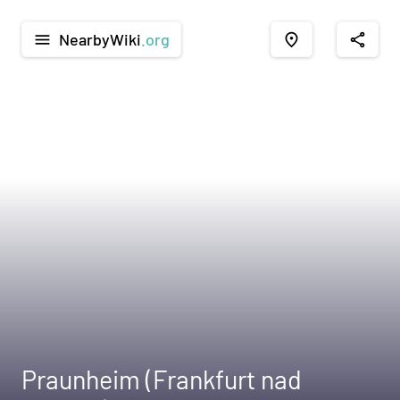
NearbyWiki
.org
menu
place
share
Praunheim (Frankfurt nad