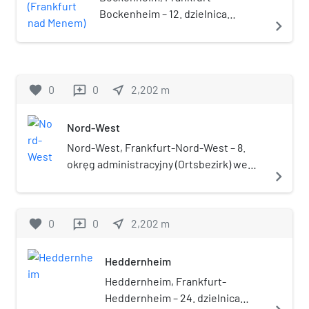
Bockenheim – 12. dzielnica
navigate_next
(Stadtteil) miasta Frankfurt nad
Menem, w Niemczech, w kraju
związkowym Hesja. Należy do
okręgu administracyjnego
favorite
0
0
near_me
2,202
m
reviews
Innenstadt II.
Nord-West
Nord-West, Frankfurt-Nord-West – 8.
okręg administracyjny (Ortsbezirk) we
navigate_next
Frankfurcie nad Menem, w kraju
związkowym Hesja, w Niemczech. Liczy
31 707 mieszkańców (31 grudnia 2013) i
favorite
0
0
near_me
2,202
m
reviews
ma powierzchnię 10,51 km².
Heddernheim
Heddernheim, Frankfurt-
Heddernheim – 24. dzielnica