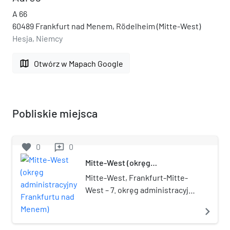
A 66
60489 Frankfurt nad Menem, Rödelheim (Mitte-West)
Hesja, Niemcy
map
Otwórz w Mapach Google
Pobliskie miejsca
favorite
0
0
reviews
Mitte-West (okręg
administracyjny Frankfurtu nad
Mitte-West, Frankfurt-Mitte-
Menem)
West – 7. okręg administracyjny
(Ortsbezirk) we Frankfurcie
navigate_next
nad Menem, w kraju
związkowym Hesja, w