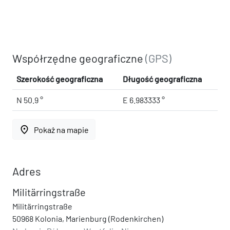
Współrzędne geograficzne
(GPS)
Szerokość geograficzna
Długość geograficzna
N 50.9 °
E 6.983333 °
place
Pokaż na mapie
Adres
Militärringstraße
Militärringstraße
50968 Kolonia, Marienburg (Rodenkirchen)