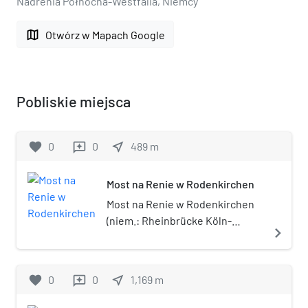
Nadrenia Północna-Westfalia, Niemcy
map
Otwórz w Mapach Google
Pobliskie miejsca
favorite
0
0
near_me
489
m
reviews
Most na Renie w Rodenkirchen
Most na Renie w Rodenkirchen
(niem.: Rheinbrücke Köln-
navigate_next
Rodenkirchen) – most wiszący o
długości 567 m na Renie, w
dzielnicy Kolonii Rodenkirchen.
favorite
0
0
near_me
1,169
m
reviews
Jest częścią autostrady A4 i
znajduje się w ciągu