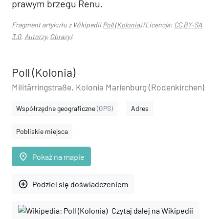
prawym brzegu Renu.
Fragment artykułu z Wikipedii
Poll (Kolonia)
(Licencja:
CC BY-SA
3.0
,
Autorzy
,
Obrazy
).
Poll (Kolonia)
Militärringstraße, Kolonia Marienburg (Rodenkirchen)
Współrzędne geograficzne
(GPS)
Adres
Pobliskie miejsca
place
Pokaż na mapie
add_circle_outline
Podziel się doświadczeniem
Czytaj dalej na Wikipedii