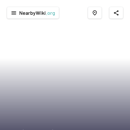
NearbyWiki
.org
menu
place
share