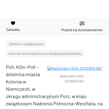
favorite
reviews
Zakładka
Podziel się doświadczeniem
Dzielnice i osiedla Kolonii
Kontrola autorytatywna potrzebuje polskiej etykiety
Poll, Köln-Poll –
dzielnica miasta
Ballonfahrt Köln
Kolonia w
20130810 567
Niemczech, w
okręgu administracyjnym Porz, w kraju
związkowym Nadrenia Północna-Westfalia, na