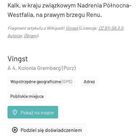
Kalk, w kraju związkowym Nadrenia Północna-
Westfalia, na prawym brzegu Renu.
Fragment artykułu z Wikipedii
Vingst
(Licencja:
CC BY-SA 3.0
,
Autorzy
,
Obrazy
).
Vingst
A 4, Kolonia Gremberg (Porz)
Współrzędne geograficzne
(GPS)
Adres
Pobliskie miejsca
place
Pokaż na mapie
add_circle_outline
Podziel się doświadczeniem