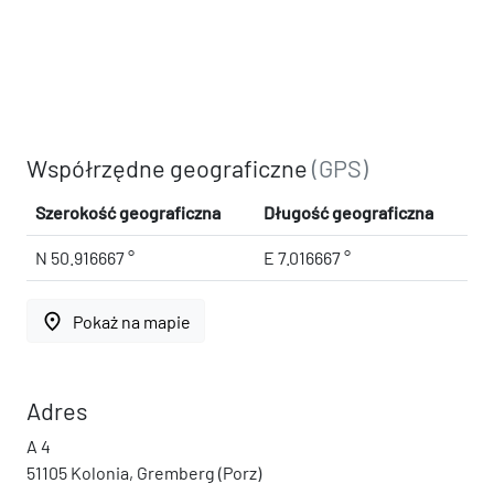
Współrzędne geograficzne
(GPS)
Szerokość geograficzna
Długość geograficzna
N 50.916667 °
E 7.016667 °
place
Pokaż na mapie
Adres
A 4
51105 Kolonia, Gremberg (Porz)