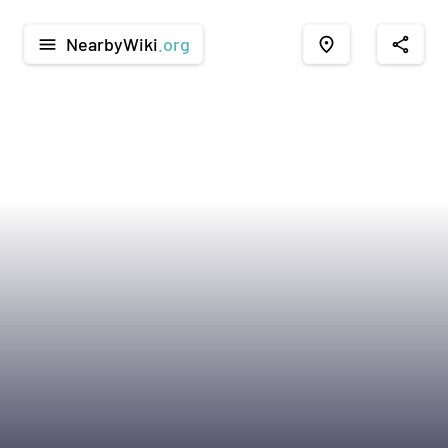
NearbyWiki
.org
menu
place
share