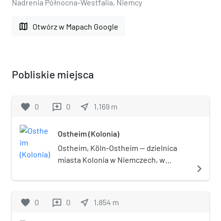
Nadrenia Północna-Westfalia, Niemcy
map
Otwórz w Mapach Google
Pobliskie miejsca
favorite
0
0
near_me
1,169
m
reviews
Ostheim (Kolonia)
Ostheim, Köln-Ostheim — dzielnica
miasta Kolonia w Niemczech, w
navigate_next
okręgu administracyjnym Kalk, w kraju
związkowym Nadrenia Północna-
Westfalia, na prawym brzegu Renu.
favorite
0
0
near_me
1,854
m
reviews