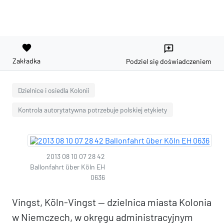
favorite
reviews
Zakładka
Podziel się doświadczeniem
Dzielnice i osiedla Kolonii
Kontrola autorytatywna potrzebuje polskiej etykiety
2013 08 10 07 28 42
Ballonfahrt über Köln EH
0636
Vingst, Köln-Vingst — dzielnica miasta Kolonia
w Niemczech, w okręgu administracyjnym