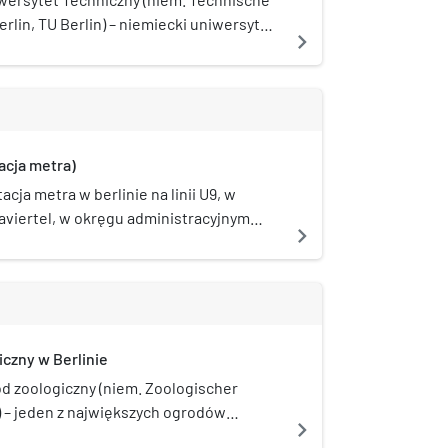
erlin, TU Berlin) – niemiecki uniwersytet
navigate_next
jeden z czterech uniwersytetów w
acja metra)
acja metra w berlinie na linii U9, w
aviertel, w okręgu administracyjnym
navigate_next
ostała otwarta w 1961.
czny w Berlinie
ód zoologiczny (niem. Zoologischer
) – jeden z największych ogrodów
navigate_next
 w Niemczech oraz jeden z największą