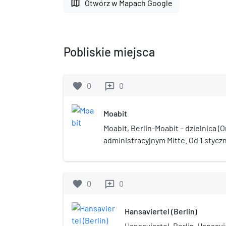
map
Otwórz w Mapach Google
Pobliskie miejsca
favorite
0
0
reviews
Moabit
Moabit, Berlin-Moabit – dzielnica (O
administracyjnym Mitte. Od 1 stycz
miasta. Duża część Moabitu to typ
ale po zjednoczeniu Berlina teren s
miejscem dla nowych biurowców, t
favorite
0
0
reviews
swoją siedzibę ma tu Ministerstw
Nazwa tej części miasta najpewniej
Hansaviertel (Berlin)
opisu krainy Moab, gdzie obozowali 
wędrówki z Egiptu do Ziemi Obiec
Hansaviertel, Berlin-Hansavier