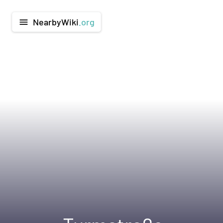
NearbyWiki
.org
menu