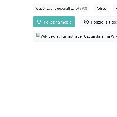
Współrzędne geograficzne
(GPS)
Adres
place
add_circle_outline
Pokaż na mapie
Podziel się d
Czytaj dalej na Wi