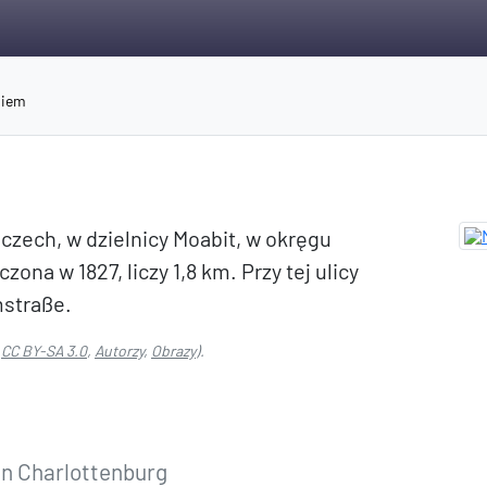
niem
mczech, w dzielnicy Moabit, w okręgu
ona w 1827, liczy 1,8 km. Przy tej ulicy
mstraße.
:
CC BY-SA 3.0
,
Autorzy
,
Obrazy
).
in Charlottenburg