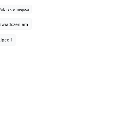
Pobliskie miejsca
oświadczeniem
kipedii