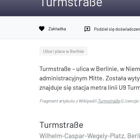
Turmstraße
favorite
Zakładka
reviews
Podziel się doświadcze
Ulice i place w Berlinie
Turmstraße – ulica w Berlinie, w Nie
administracyjnym Mitte. Została wytycz
znajduje się stacja metra linii U9 Tur
Fragment artykułu z Wikipedii
Turmstraße
(Licencja
Turmstraße
Wilhelm-Caspar-Wegely-Platz, Berl