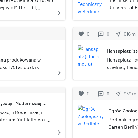
fängnis Lehrter Straße
yjnym Mitte. Od 1
Universität B
navigate_next
kresie zaborów i II wojny
h miasta.
techniczny, 
laków, m.in. Zdzisława
Berlinie.
hego oraz Leona
favorite
0
0
near_me
616
m
reviews
Luksemburg. Znajduje się
Hauptbahnhof, stacja
Hansaplatz (st
etra linii U9: Berlin
raße a docelowo również
lana produkowana w
Hansaplatz – st
ku 1751 aż do dziś.
dzielnicy Hans
navigate_next
Mitte. Stacja z
favorite
0
0
near_me
969
m
reviews
zacji i Modernizacji
Ogród Zoologi
zacji i Modernizacji
terium für Digitales und
Berliński ogr
 – resort rządu
Garten Berlin
navigate_next
edzialny za cyfrową
zoologicznych