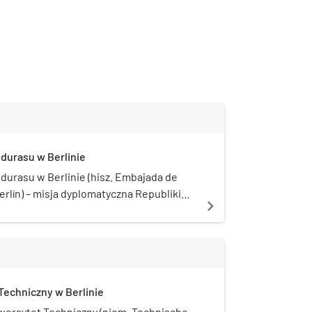
urasu w Berlinie
urasu w Berlinie (hisz. Embajada de
rlín) – misja dyplomatyczna Republiki
navigate_next
epublice Federalnej Niemiec.
durasu w Berlinie akredytowany jest
ypospolitej Polskiej i Gruzji.
Techniczny w Berlinie
iwersytet Techniczny (niem. Technische