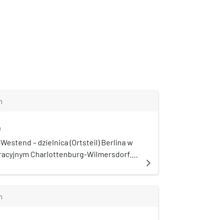
m
)
Westend – dzielnica (Ortsteil) Berlina w
racyjnym Charlottenburg-Wilmersdorf.
navigate_next
ach miasta. Znajduje się tutaj Stadion
schlandhalle.
m