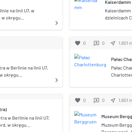
Kaiserdamm
nie na linii U7, w
Kaiserdamm –
, w okręgu
dzielnicach 
navigate_next
rg-Wilmersdorf. Stacja
administracy
1 680 m. Zost
się stacja me
favorite
0
0
near_me
1,601
reviews
Pałac Cha
 w Berlinie na linii U7,
Pałac Cha
 w okręgu
Charlotte
navigate_next
 Stacja została otwarta
Berlinie-
najpiękni
Berlina. N
favorite
0
0
near_me
1,601
reviews
na cześć z
tra)
Hanowersk
Museum Bergg
(od wsi Li
ra w Berlinie na linii U7,
dzielnicy).
ord, w okręgu
Muzeum Berggr
urg-Wilmersdorf. Stacja
Berggruena) –