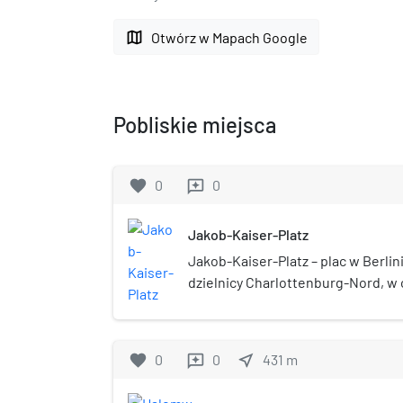
map
Otwórz w Mapach Google
Pobliskie miejsca
favorite
0
0
reviews
Jakob-Kaiser-Platz
Jakob-Kaiser-Platz – plac w Berli
dzielnicy Charlottenburg-Nord, w
administracyjnym Charlottenburg-
wytyczony w 1953 r. Nazwa placu 
polityka Jakoba Kaisera. Przy placu
favorite
0
0
near_me
431
m
reviews
metra Jakob-Kaiser-Platz.