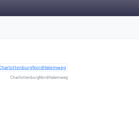
CharlottenburgNordHalemweg