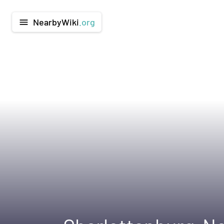
NearbyWiki
.org
menu