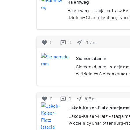
Halemweg
Halemweg - stacja metra w Berli
dzielnicy Charlottenburg-Nord
administracyjnym Charlottenbu
została otwarta w 1980.
favorite
0
0
near_me
792
m
reviews
Siemensdamm
Siemensdamm – stacja metra
w dzielnicy Siemensstadt,
administracyjnym Spandau.
w 1980.
favorite
0
0
near_me
815
m
reviews
Jakob-Kaiser-Platz (stacja me
Jakob-Kaiser-Platz – stacja met
w dzielnicy Charlottenburg-N
administracyjnym Charlottenb