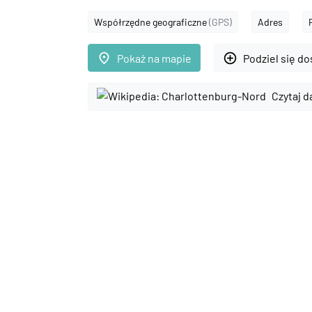
Współrzędne geograficzne
(GPS)
Adres
place
add_circle_outline
Pokaż na mapie
Podziel się d
Czytaj d