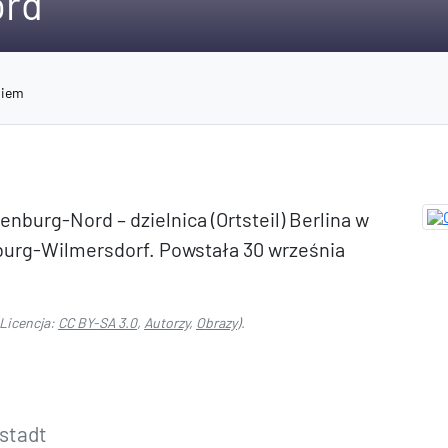
ord
niem
nburg-Nord – dzielnica (Ortsteil) Berlina w
burg-Wilmersdorf. Powstała 30 września
Licencja:
CC BY-SA 3.0
,
Autorzy
,
Obrazy
).
stadt