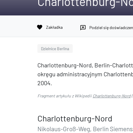
Charlottenburg-N
favorite
Zakładka
reviews
Podziel się doświadcze
Dzielnice Berlina
Charlottenburg-Nord, Berlin-Charlotte
okręgu administracyjnym Charlotten
2004.
Fragment artykułu z Wikipedii
Charlottenburg-Nord
(
Charlottenburg-Nord
Nikolaus-Groß-Weg, Berlin Siemens