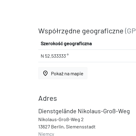
Współrzędne geograficzne
(GP
Szerokość geograficzna
N 52.533333 °
place
Pokaż na mapie
Adres
Dienstgelände Nikolaus-Groß-Weg
Nikolaus-Groß-Weg 2
13627 Berlin, Siemensstadt
Niemcy