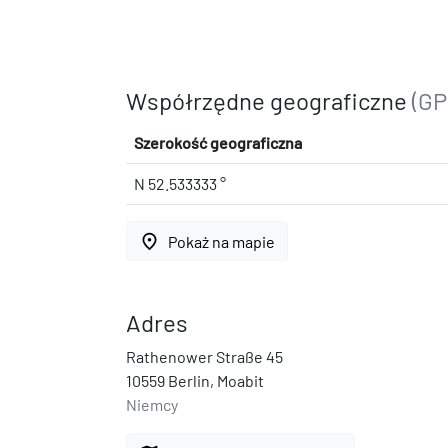
Współrzędne geograficzne
(GP
Szerokość geograficzna
N 52.533333 °
place
Pokaż na mapie
Adres
Rathenower Straße 45
10559 Berlin, Moabit
Niemcy