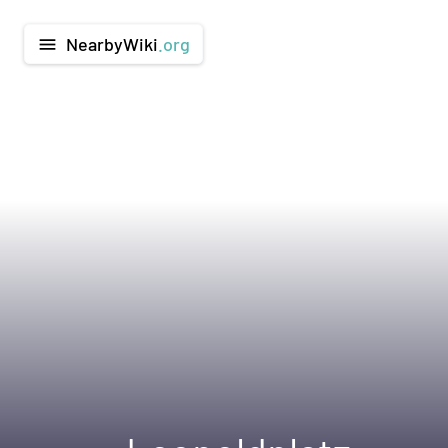
NearbyWiki
.org
menu