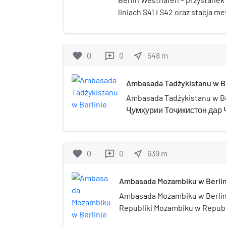
liniach S41 i S42 oraz stacja met
w dzielnicy Moabit, w okręgu a
Stacja została otwarta w 1897.
favorite
0
0
near_me
548
m
reviews
Ambasada Tadżykistanu w Be
Ambasada Tadżykistanu w Be
Ҷумҳурии Тоҷикистон дар
Олмон) – misja dyplomatycz
Tadżykistanu w Republice F
Ambasador Tadżykistanu w B
favorite
0
0
near_me
639
m
reviews
jest również w Rzeczypospoli
Ambasada Mozambiku w Berlin
Ambasada Mozambiku w Berlini
Republiki Mozambiku w Republ
Ambasador Republiki Mozambik