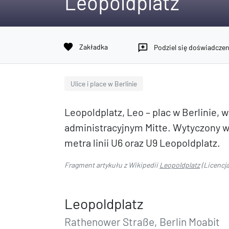
Leopoldplatz
favorite
Zakładka
reviews
Podziel się doświadcze
Ulice i place w Berlinie
Leopoldplatz, Leo – plac w Berlinie,
administracyjnym Mitte. Wytyczony w 
metra linii U6 oraz U9 Leopoldplatz.
Fragment artykułu z Wikipedii
Leopoldplatz
(Licencj
Leopoldplatz
Rathenower Straße, Berlin Moabit