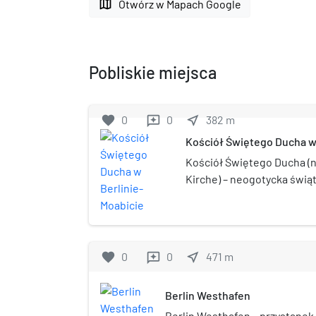
map
Otwórz w Mapach Google
Pobliskie miejsca
favorite
0
0
near_me
382
m
reviews
Kościół Świętego Ducha w
Kościół Świętego Ducha (n
Kirche) – neogotycka świąt
znajdująca się w Berlinie, 
Siedziba parafii Świętego 
favorite
0
0
near_me
471
m
reviews
Berlin Westhafen
Berlin Westhafen – przystanek