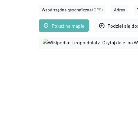
Współrzędne geograficzne
(GPS)
Adres
place
add_circle_outline
Pokaż na mapie
Podziel się d
Czytaj dalej na W