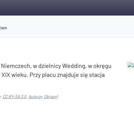
niem
 w Niemczech, w dzielnicy Wedding, w okręgu
XIX wieku. Przy placu znajduje się stacja
a:
CC BY-SA 3.0
,
Autorzy
,
Obrazy
).