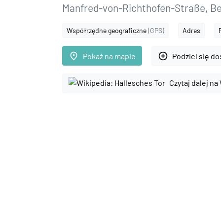
Manfred-von-Richthofen-Straße, Be
Współrzędne geograficzne
(GPS)
Adres
place
add_circle_outline
Pokaż na mapie
Podziel się d
Czytaj dalej na