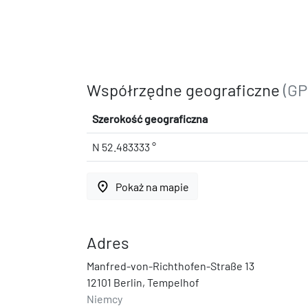
Współrzędne geograficzne
(GP
Szerokość geograficzna
N 52.483333 °
place
Pokaż na mapie
Adres
Manfred-von-Richthofen-Straße 13
12101 Berlin, Tempelhof
Niemcy