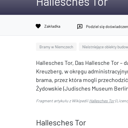
Hallesches Tor
favorite
Zakładka
reviews
Podziel się doświadcze
Bramy w Niemczech
Nieistniejące obiekty budow
Hallesches Tor, Das Hallesche Tor – d
Kreuzberg, w okręgu administracyjny
brama, przez która mogli przechodzić
Żydowskie (Judisches Museum Berlin
Fragment artykułu z Wikipedii
Hallesches Tor
(Licenc
Hallesches Tor