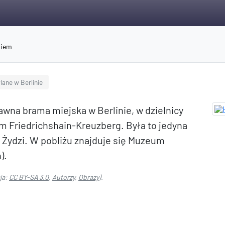
niem
lane w Berlinie
awna brama miejska w Berlinie, w dzielnicy
m Friedrichshain-Kreuzberg. Była to jedyna
 Żydzi. W pobliżu znajduje się Muzeum
).
ja:
CC BY-SA 3.0
,
Autorzy
,
Obrazy
).