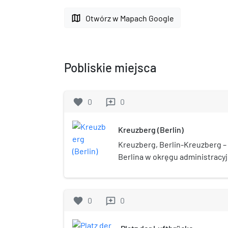
map
Otwórz w Mapach Google
Pobliskie miejsca
favorite
0
0
reviews
Kreuzberg (Berlin)
Kreuzberg, Berlin-Kreuzberg – d
Berlina w okręgu administracy
Kreuzberg. Od 1 października 1
Jest gęsto zaludnioną dzielnic
głównie przez młodych ludzi. Zn
favorite
0
0
reviews
Landwehrkanal.