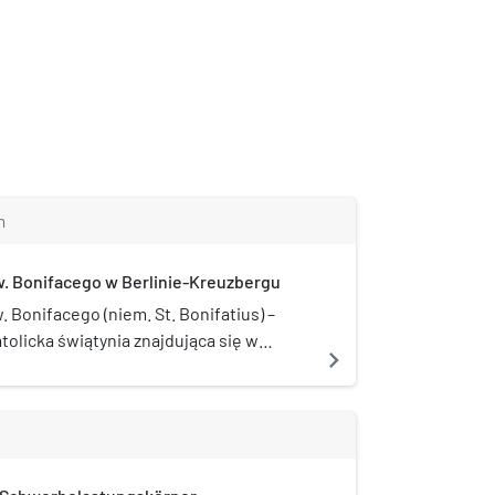
m
w. Bonifacego w Berlinie-Kreuzbergu
. Bonifacego (niem. St. Bonifatius) –
olicka świątynia znajdująca się w
navigate_next
w dzielnicy Kreuzberg. Siedziba parafii bł.
Lichtenberga.