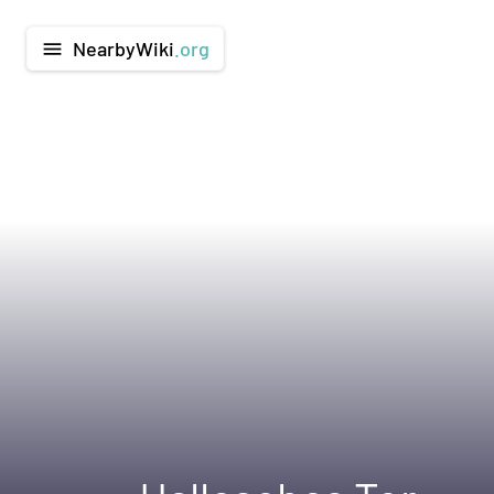
NearbyWiki
.org
menu