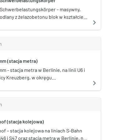
Schwerbelastungskörper
Schwerbelastungskörper – masywny,
odlany z żelazobetonu blok w kształcie
navigate_next
walca o wysokości 14, średnicy 21 i
głębokości 18 metrów, zlokalizowany w
Berlinie w pobliżu dawnego lotniska
m
Tempelhof wzdłuż General-Pape-Straße
w pobliżu skrzyżowania z
m (stacja metra)
Loewenhardtdamm. Został wykonany
przez francuskich jeńców wojennych
 - stacja metra w Berlinie, na linii U6 i
jesienią 1941 roku na zlecenie architekta
icy Kreuzberg, w okręgu
navigate_next
Alberta Speera.
cyjnym Friedrichshain-Kreuzberg. Stacja
arta w 1924.
m
of (stacja kolejowa)
of – stacja kolejowa na liniach S-Bahn
S46 i S47 oraz stacja metra w Berlinie, na