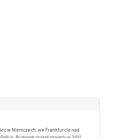
iec w Niemczech, we Frankfurcie nad
Gallus. Budynek został otwarty w 2011