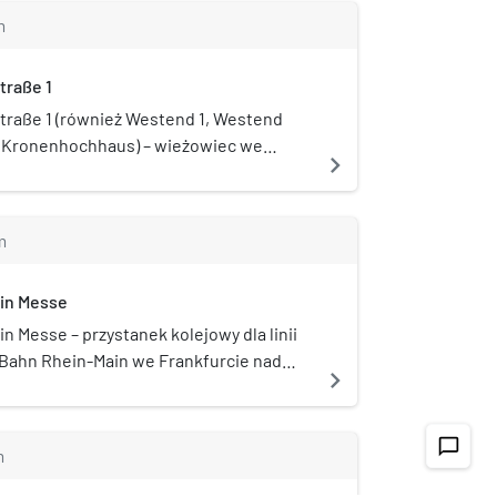
ta.
m
raße 1
raße 1 (również Westend 1, Westend
 Kronenhochhaus) – wieżowiec we
navigate_next
ie nad Menem o wysokości 208 metrów,
cy 53 piętra. Jego budowa została
 w 1993 roku. Służy jako siedziba DZ
m
ain Messe
n Messe – przystanek kolejowy dla linii
S-Bahn Rhein-Main we Frankfurcie nad
navigate_next
 związkowym Hesja, w Niemczech.
chat_bubble_outline
m