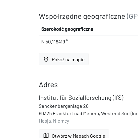
Współrzędne geograficzne
(GP
Szerokość geograficzna
N 50.118419 °
place
Pokaż na mapie
Adres
Institut für Sozialforschung (IfS)
Senckenberganlage 26
60325 Frankfurt nad Menem, Westend Süd (Inn
Hesja, Niemcy
map
Otwórz w Mapach Google