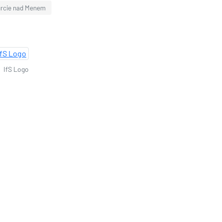
urcie nad Menem
IfS Logo