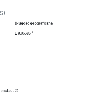
S)
Długość geograficzna
E 8.65385 °
enstadt 2)