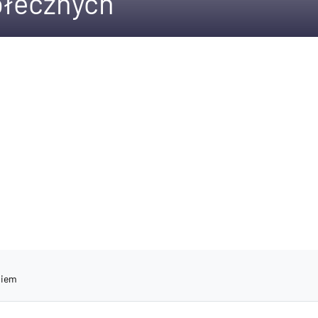
ołecznych
niem