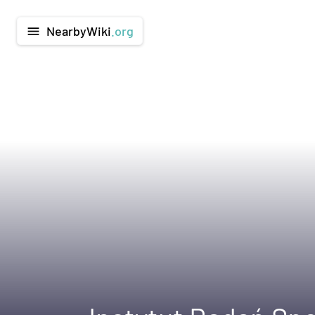
NearbyWiki
.org
menu