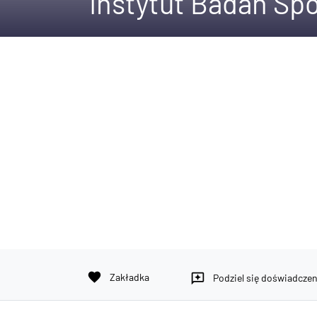
Instytut Badań Sp
favorite
Zakładka
reviews
Podziel się doświadcze