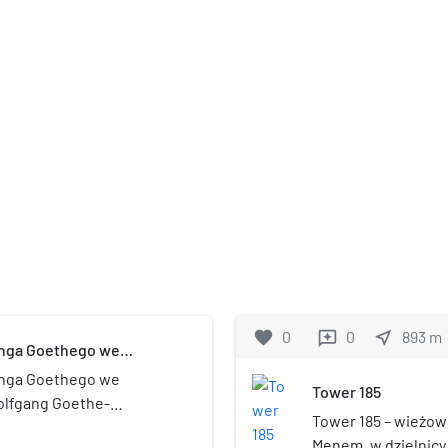
favorite
0
0
near_me
893
m
reviews
anga Goethego we
anga Goethego we
Tower 185
olfgang Goethe-
Tower 185 – wieżow
n), skrótowo Uniwersytet
Menem, w dzielnicy 