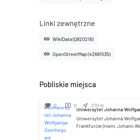
Linki zewnętrzne
link
WikiData (Q820216)
link
OpenStreetMap (42681535)
Pobliskie miejsca
favorite
0
0
near_me
210
m
reviews
Uniwersytet Johanna Wolfg
Frankfurcie nad Menem
Uniwersytet Johanna Wolfg
Frankfurcie (niem. Johann W
Universität Frankfurt am Mai