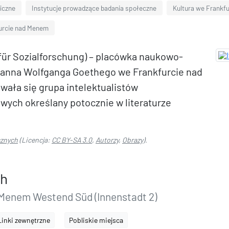
ficzne
Instytucje prowadzące badania społeczne
Kultura we Frankf
urcie nad Menem
 für Sozialforschung) – placówka naukowo-
hanna Wolfganga Goethego we Frankfurcie nad
wała się grupa intelektualistów
wych określany potocznie w literaturze
cznych
(Licencja:
CC BY-SA 3.0
,
Autorzy
,
Obrazy
).
ch
Menem Westend Süd (Innenstadt 2)
Linki zewnętrzne
Pobliskie miejsca